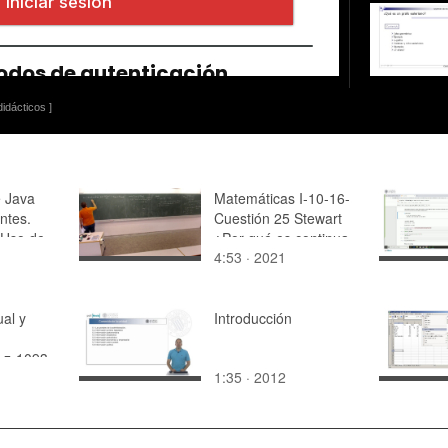
idácticos ]
e Java
Matemáticas I-10-16-
antes.
Cuestión 25 Stewart
 Uso de
¿Por qué es continua
4:53 · 2021
la función?
ual y
Introducción
-z-1093
1:35 · 2012
otion -