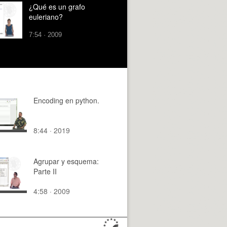
¿Qué es un grafo
euleriano?
7:54 · 2009
Encoding en python.
8:44 · 2019
Agrupar y esquema:
Parte II
4:58 · 2009