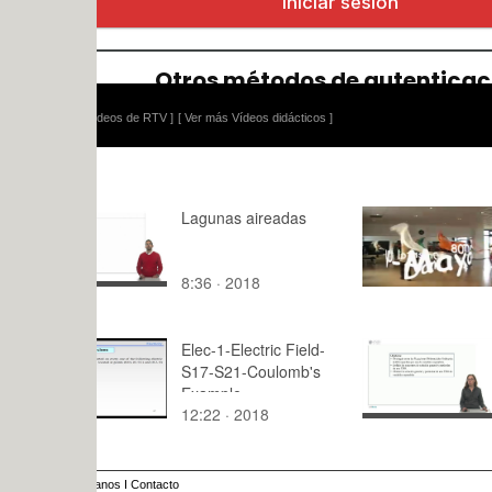
ídeos de RTV ]
[ Ver más Vídeos didácticos ]
Lagunas aireadas
Danza Orien
8:36 · 2018
5:10 · 201
Elec-1-Electric Field-
Ecuacione
S17-S21-Coulomb's
diferencial
Example
Variables 
12:22 · 2018
10:24 · 20
anos
I
Contacto