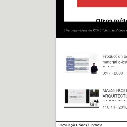
[ Ver más vídeos de RTV ]
[ Ver más Vídeos d
Producción d
material e-le
Objetivos
3:17 · 2009
MAESTROS 
ARQUITECT
LA CONSTR
110:14 · 201
DE LA VALE
MODERNA."
GRAU ARQ".
Cómo llegar
I
Planos
I
Contacto