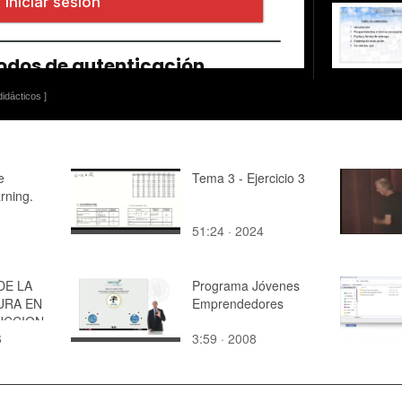
idácticos ]
e
Tema 3 - Ejercicio 3
arning.
51:24 · 2024
DE LA
Programa Jóvenes
URA EN
Emprendedores
UCCION
6
3:59 · 2008
NCIA
CAMILO