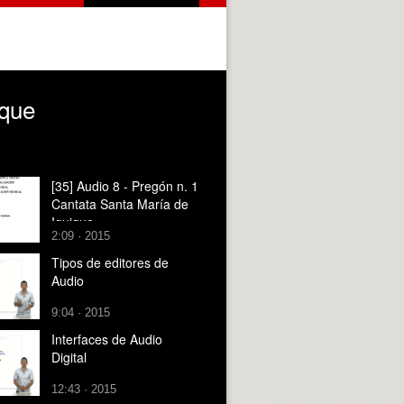
ique
[35] Audio 8 - Pregón n. 1
Cantata Santa María de
Iquique
2:09 · 2015
Tipos de editores de
Audio
9:04 · 2015
Interfaces de Audio
Digital
12:43 · 2015