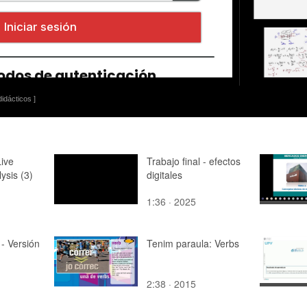
idácticos ]
Live
Trabajo final - efectos
ysis (3)
digitales
1:36 · 2025
 - Versión
Tenim paraula: Verbs
2:38 · 2015