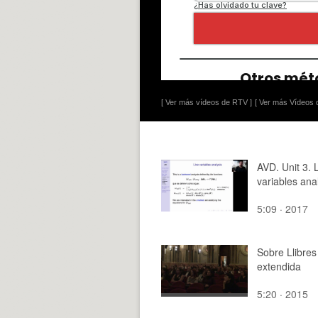
[ Ver más vídeos de RTV ]
[ Ver más Vídeos d
AVD. Unit 3. 
variables anal
5:09 · 2017
Sobre Llibres
extendida
5:20 · 2015