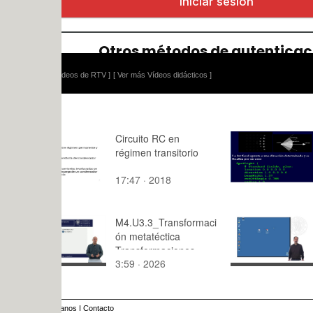
ídeos de RTV ]
[ Ver más Vídeos didácticos ]
Circuito RC en
Iluminación
régimen transitorio
sombread
17:47 · 2018
5:15 · 201
M4.U3.3_Transformaci
Herramien
ón metatéctica
Tecnológic
Transformaciones
Enseñanza
3:59 · 2026
2:23 · 200
anos
I
Contacto