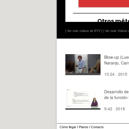
[ Ver más vídeos de RTV ]
[ Ver más Vídeos d
Blow-up (Lu
Naranjo, Car
10:24 · 2015
Desarrollo de
de la función
9:42 · 2018
Cómo llegar
I
Planos
I
Contacto