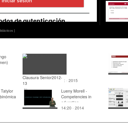
idácticos ]
engo
men)
Clausura Senior2012-
: · 2015
13
 Tatylor
Lueny Morell -
 binómica
Competencies in
education
14:20 · 2014