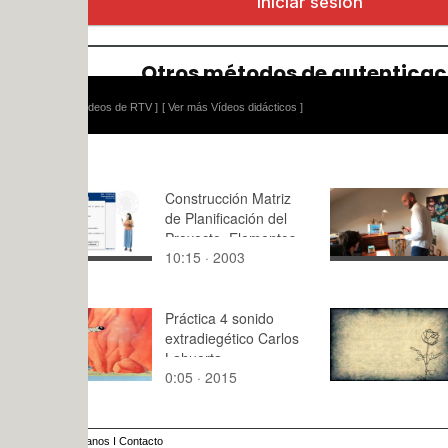
ídeos de RTV ]
[ Ver más Vídeos didácticos ]
Construcción Matriz
IMANDOL
de Planificación del
Proyecto. Elementos
10:15 · 2003
1:49 · 202
de la Matriz de
Planificación (I)
Práctica 4 sonido
Cortografi
extradiegético Carlos
Lahuerta
0:05 · 2015
1:40 · 201
anos
I
Contacto