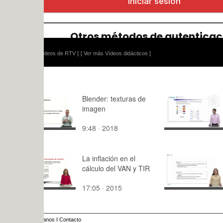
ídeos de RTV ]
[ Ver más Vídeos didácticos ]
Blender: texturas de
S7.11- Fluj
imagen
emparejam
grafos bipa
9:48 · 2018
6:16 · 201
La inflación en el
Derivación
cálculo del VAN y TIR
integración
de potenci
17:05 · 2015
8:36 · 202
anos
I
Contacto