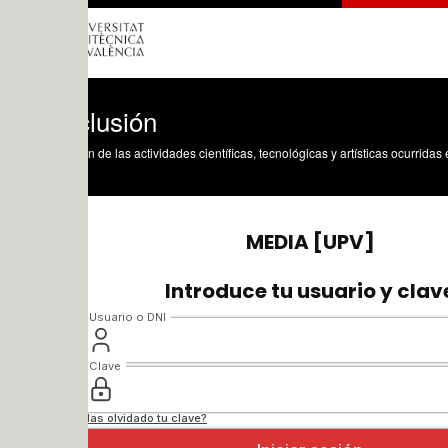
lusión
n de las actividades científicas, tecnológicas y artísticas ocurridas en los tres cam