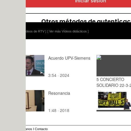
ídeos de RTV ]
[ Ver más Vídeos didácticos ]
Acuerdo UPV-Siemens
3:54 · 2024
5 CONCIERTO
: · 2015
SOLIDARIO 22-3-2013
Resonancia
Introducci
de diseño :
característ
1:48 · 2018
3:45 · 201
especificac
diseño de 
hipotecario
anos
I
Contacto