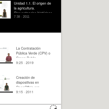
Unidad 1.1. El origen de
la agricultura.
Circunstancias históricas.
7:38 · 2011
La Contratación
Pública Verde (CPV) o
Green Public
9:25 · 2019
Procurement (GPP)
Creación de
diapositivas en
OpenOffcie.org
9:15 · 2011
Impress