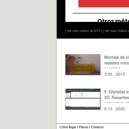
[ Ver más vídeos de RTV ]
[ Ver más Vídeos d
Montaje de ci
resistivo mixt
paralelo)
3:35 · 2015
5. Glorietas e
3D. Rasantes
patas de la gl
5:13 · 2020
Cómo llegar
I
Planos
I
Contacto