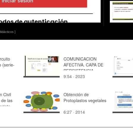
idácticos ]
rcuito
COMUNICACION
o (serie-
AFECTIVA. CAPA DE
PERSISTENCIA
9:54 · 2023
n Civil
Obtención de
 de las
Protoplastos vegetales
orieta
6:27 · 2014