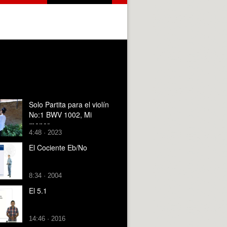
Solo Partita para el violín
No:1 BWV 1002, Mi
menor
4:48 · 2023
El Cociente Eb/No
8:34 · 2004
El 5.1
14:46 · 2016