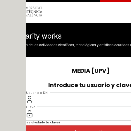
arity works
n de las actividades científicas, tecnológicas y artísticas ocurridas en los tres cam