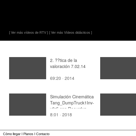
[ Ver más vídeos de RTV ]
[ Ver más Vídeos didácticos ]
2. ??tica de la
valoración 7.02.14
69:20 · 2014
Simulación Cinemática
Tang_DumpTruck1Inv-
v8r5 con Recurdyn -
8:01 · 2018
AdP-t - 1 de 2
Cómo llegar
I
Planos
I
Contacto