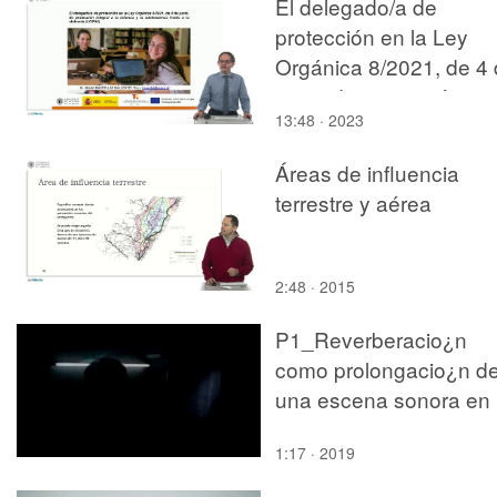
El delegado/a de
protección en la Ley
Orgánica 8/2021, de 4
junio, de protección
13:48 · 2023
integral a la infancia y l
adolescencia frente a l
Áreas de influencia
violencia (LOPIVI)
terrestre y aérea
2:48 · 2015
P1_Reverberacio¿n
como prolongacio¿n d
una escena sonora en
otra
1:17 · 2019