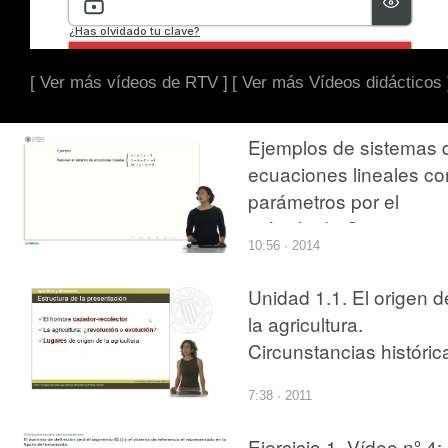
[ Ver más vídeos de RTV ]
[ Ver más Vídeos didácticos 
Ejemplos de sistemas 
ecuaciones lineales co
parámetros por el
método de Gauss
10:56 · 2014
Unidad 1.1. El origen d
la agricultura.
Circunstancias históric
7:38 · 2011
Ejercicio 1. Vídeo nº 4: