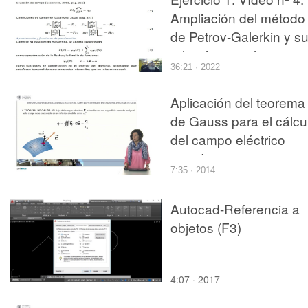
Ampliación del método
de Petrov-Galerkin y s
relación con el teorem
36:21 · 2022
de los trabajos virtuale
Aplicación del teorema
de Gauss para el cálcu
del campo eléctrico
creado por una
7:35 · 2014
distribución lineal de
carga
Autocad-Referencia a
objetos (F3)
4:07 · 2017