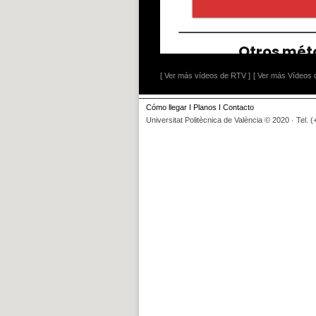
[ Ver más vídeos de RTV ]
[ Ver más Vídeos d
Cómo llegar
I
Planos
I
Contacto
Universitat Politècnica de València © 2020 · Tel. 