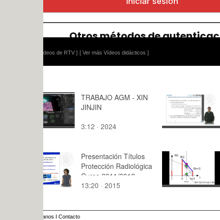
ídeos de RTV ]
[ Ver más Vídeos didácticos ]
TRABAJO AGM - XIN
Diseño y E
JINJIN
de Política
e Innovació
3:12 · 2024
10:57 · 20
Neoclásica
Estructural
Presentación Títulos
Interpolaci
Protección Radiológica
Curso 2011/2012
13:20 · 2015
9:40 · 201
anos
I
Contacto