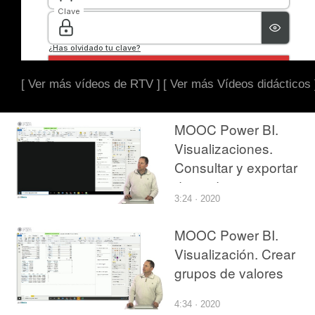
[ Ver más vídeos de RTV ]
[ Ver más Vídeos didácticos 
MOOC Power BI.
Visualizaciones.
Consultar y exportar
datos de una
3:24 · 2020
visualización
MOOC Power BI.
Visualización. Crear
grupos de valores
4:34 · 2020