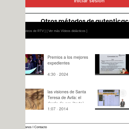
ídeos de RTV ]
[ Ver más Vídeos didácticos ]
Premios a los mejores
Introducció
expedientes
Flujo, conv
psicología
4:30 · 2024
20:32 · 20
las visiones de Santa
Presentaci
Teresa de Avila: el
dardo de oro (texto)
1:07 · 2014
3:15 · 200
anos
I
Contacto