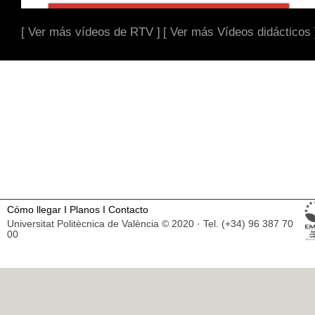
[ Ver más vídeos de RTV ]
[ Ver más Vídeos didácticos 
Cómo llegar
I
Planos
I
Contacto
Universitat Politècnica de València © 2020 · Tel. (+34) 96 387 70
00