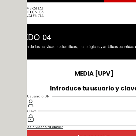
EDO-04
n de las actividades científicas, tecnológicas y artísticas ocurridas en los tres cam