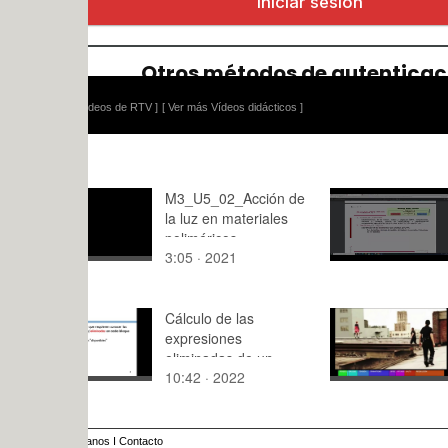
ídeos de RTV ]
[ Ver más Vídeos didácticos ]
M3_U5_02_Acción de
CPFR Fase
la luz en materiales
modelo
poliméricos
3:05 · 2021
7:41 · 202
Cálculo de las
P-7 Creaci
expresiones
secuencias
eliminadas de un
Loops
10:42 · 2022
4:36 · 201
programa
anos
I
Contacto