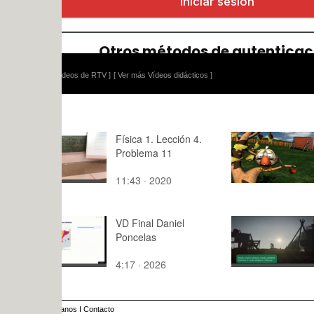
ídeos de RTV ]
[ Ver más Vídeos didácticos ]
Física 1. Lección 4.
La manzan
Problema 11
11:43 · 2020
3:38 · 201
VD Final Daniel
Análisis po
Poncelas
modificaci
Watchmen
4:17 · 2026
6:10 · 202
anos
I
Contacto