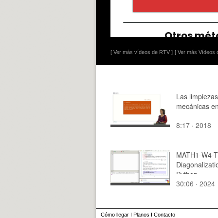
[ Ver más vídeos de RTV ]
[ Ver más Vídeos d
Las limpiezas
mecánicas e
8:17 · 2018
MATH1-W4-T
Diagonalizati
Python
30:06 · 2024
Cómo llegar
I
Planos
I
Contacto