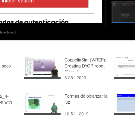
idácticos ]
CoppeliaSim (V-REP):
n seco
Creating DYOR robot
(Step 4).
3:25 · 2020
2_4-
Formas de polarizar la
on with
luz
10:51 · 2019