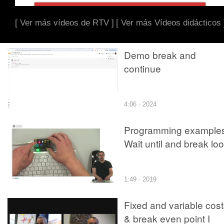
[ Ver más vídeos de RTV ]
[ Ver más Vídeos didácticos 
Demo break and
continue
4:06 · 2024
Programming examples
Wait until and break lo
1:49 · 2019
Fixed and variable cos
& break even point I