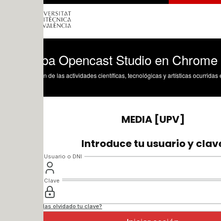
ba Opencast Studio en Chrome (.mp4)
n de las actividades científicas, tecnológicas y artísticas ocurridas en los tres cam