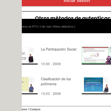
ídeos de RTV ]
[ Ver más Vídeos didácticos ]
La Participación Social
sensibilida
(discusión)
establecer
10:00 · 2009
8:16 · 202
error W2, 
Clasificación de los
Gènere i n
polímeros
substantiu
13:03 · 2008
20:56 · 20
anos
I
Contacto