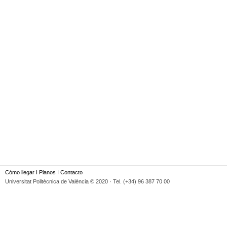
Cómo llegar
I
Planos
I
Contacto
Universitat Politècnica de València © 2020 · Tel. (+34) 96 387 70 00