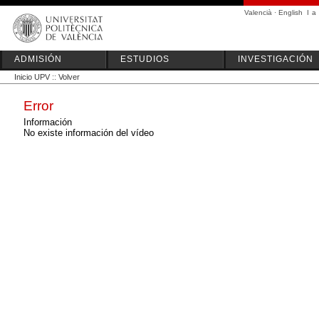
Valencià
·
English
I
a
ADMISIÓN
ESTUDIOS
INVESTIGACIÓN
Inicio UPV
::
Volver
Error
Información
No existe información del vídeo