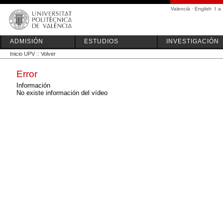
Valencià
·
English
I
a
ADMISIÓN
ESTUDIOS
INVESTIGACIÓN
Inicio UPV
::
Volver
Error
Información
No existe información del vídeo