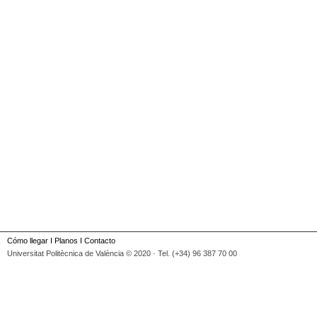
Cómo llegar
I
Planos
I
Contacto
Universitat Politècnica de València © 2020 · Tel. (+34) 96 387 70 00