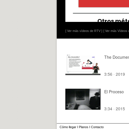
[ Ver más vídeos de RTV ]
[ Ver más Vídeos d
The Docume
3:56 · 2019
El Proceso
3:34 · 2015
Cómo llegar
I
Planos
I
Contacto