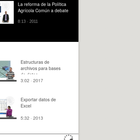
La reforma de la Política
Agrícola Común a debate
8:13 · 2011
Estructuras de
archivos para bases
de datos
3:02 · 2017
Exportar datos de
Excel
5:32 · 2013