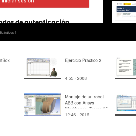
idácticos ]
ntBox
Ejercicio Práctico 2
4:55 · 2008
Montaje de un robot
ABB con Ansys
Workbench. Tramo 05
12:46 · 2016
DE 07