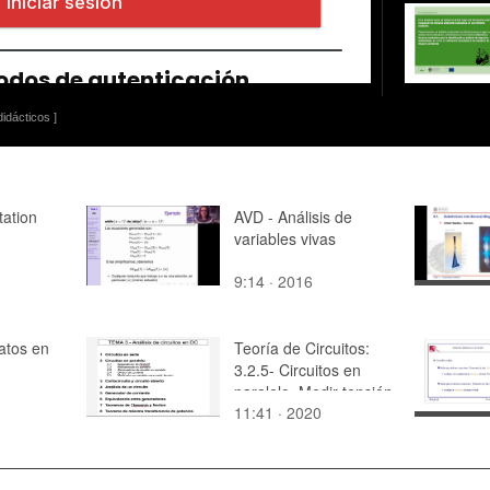
idácticos ]
tation
AVD - Análisis de
variables vivas
9:14 · 2016
atos en
Teoría de Circuitos:
3.2.5- Circuitos en
paralelo. Medir tensión
11:41 · 2020
con un multímetro