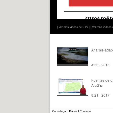
[ Ver más vídeos de RTV ]
[ Ver más Vídeos d
Analisis-adap
4:53 · 2015
Fuentes de d
ArcGis
8:21 · 2017
Cómo llegar
I
Planos
I
Contacto