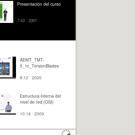
Presentación del curso
7:43 · 2007
AEMT_TMT-
5_1c_TorsionBlades
8:12 · 2020
Estructura interna del
nivel de red (OSI)
10:14 · 2009