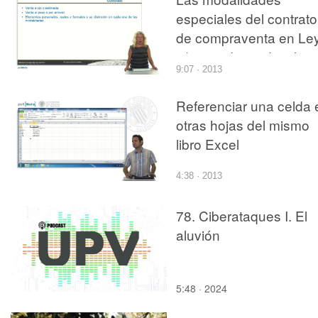
especiales del contrato
de compraventa en Le
3/2013, de 26 de julio,
9:07 · 2013
los contratos y otras
relaciones jurídicas
Referenciar una celda 
agrarias
otras hojas del mismo
libro Excel
4:38 · 2013
78. Ciberataques I. El
aluvión
5:48 · 2024