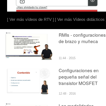
[ Ver más vídeos de RTV ]
[ Ver más Vídeos didácticos 
RMIs - configuraciones
de brazo y muñeca
11:44 · 2015
Configuraciones en
pequeña señal del
transistor MOSFET
12:48 · 2016
Las modalidades