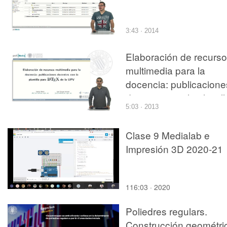
3:43 · 2014
Elaboración de recurs
multimedia para la
docencia: publicacione
docentes con la plantill
5:03 · 2013
para LaTeX de la UPV
Clase 9 Medialab e
Impresión 3D 2020-21
116:03 · 2020
Poliedres regulars.
Construcción geométri