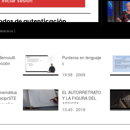
idácticos ]
ernoulli.
Punteros en lenguaje
cción
c
19:58 · 2009
inemática
EL AUTORRETRATO
eciprSTE
Y LA FIGURA DEL
ecurdyn -
ARTISTA
13:43 · 2019
 3