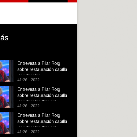
lás
Entrevista a Pilar Roig
sobre restauración capilla
San Nicolás
41:26 · 2022
Entrevista a Pilar Roig
sobre restauración capilla
San Nicolás (tts: en)
41:26 · 2022
Entrevista a Pilar Roig
sobre restauración capilla
San Nicolás (tts: en),
41:26 · 2022
audio en 1 pista