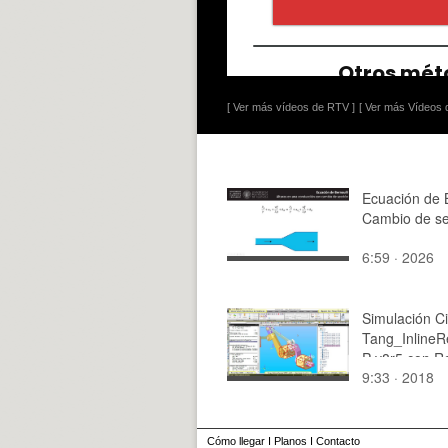
[ Ver más vídeos de RTV ]
[ Ver más Vídeos d
Ecuación de B
Cambio de se
6:59 · 2026
Simulación C
Tang_InlineR
P-v8r5 con R
9:33 · 2018
Mov3d - 2 de
Cómo llegar
I
Planos
I
Contacto