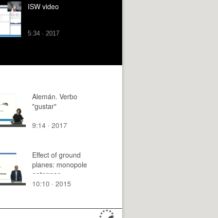
ISW video
5:34 · 2017
Alemán. Verbo
"gustar"
9:14 · 2017
Effect of ground
planes: monopole
antennas.
10:10 · 2015