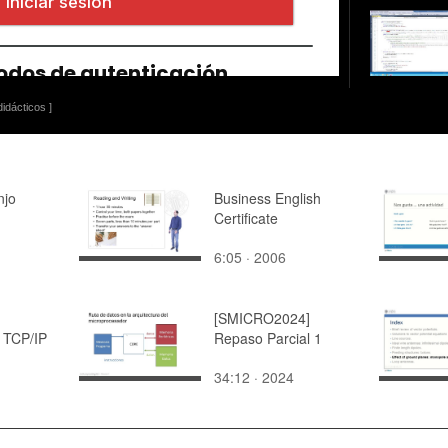
idácticos ]
njo
Business English
Certificate
6:05 · 2006
[SMICRO2024]
 TCP/IP
Repaso Parcial 1
34:12 · 2024