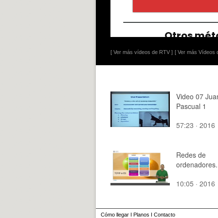
[ Ver más vídeos de RTV ]
[ Ver más Vídeos d
Video 07 Jua
Pascual 1
57:23 · 2016
Redes de
ordenadores.
10:05 · 2016
Cómo llegar
I
Planos
I
Contacto