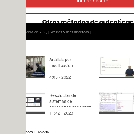
ídeos de RTV ]
[ Ver más Vídeos didácticos ]
Análisis por
Números Co
modificación
4:05 · 2022
9:41 · 201
Resolución de
video2s7
sistemas de
ecuaciones con Scilab
11:42 · 2023
13:18 · 20
anos
I
Contacto