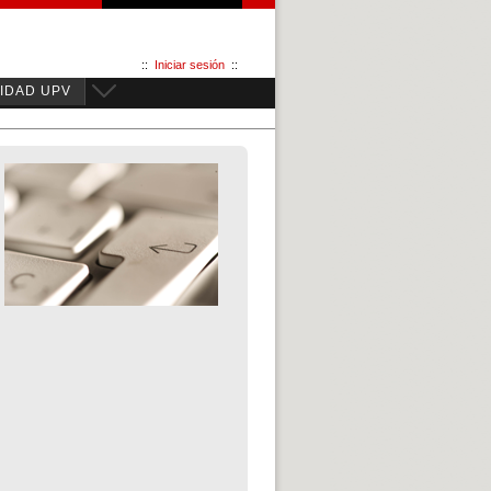
::
Iniciar sesión
::
IDAD UPV