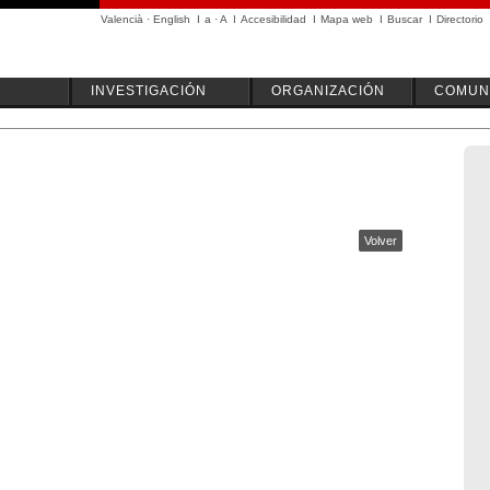
Valencià
·
English
I
a
·
A
I
Accesibilidad
I
Mapa web
I
Buscar
I
Directorio
INVESTIGACIÓN
ORGANIZACIÓN
COMUN
Volver