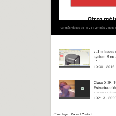
[ Ver más vídeos de RTV ]
[ Ver más Vídeos d
vLTm issues 
system-B no-
of 4
10:30 · 2016
Clase SDP: 
Estructuració
sistemas digit
102:13 · 202
parte
Cómo llegar
I
Planos
I
Contacto