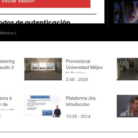
idácticos ]
steering
Promocional
audio 2
Universidad Méjico
G.Rodrigo
2:48 · 2020
Tema 4
Plataforma Jira
n de
introduccion
ales 2º
0
10:39 · 2014