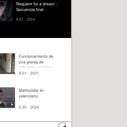
Requiem for a dream -
Secuencia final
8:42 · 2014
Funcionamiento de
una granja de
selección conejos:
8:01 · 2021
Control de partos
Matricúlate en
valenciano
2:30 · 2024