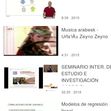
8:39 · 2015
Musica arabesk -
Urfa'lÄ± Zeyno Zeyno
4:31 · 2015
SEMINARIO INTER. D
ESTUDIO E
INVESTIGACIÓN
SOBRE EL
32:30 · 2018
RECONOCIMIENTO, 
REVALORIZACIÓN, L
Modelos de regresión
CONSERVACIÓN Y E
lineal