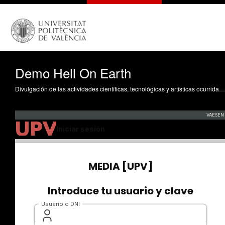
Demo Hell On Earth
Divulgación de las actividades científicas, tecnológicas y artísticas ocurridas en los tres campus de la UPV