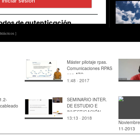
idácticos ]
Máster pilotaje rpas.
Comunicaciones RPAS
con ATC
1:48 · 2017
1.2-
SEMINARIO INTER.
 cableado
DE ESTUDIO E
INVESTIGACIÓN
13:13 · 2018
SOBRE EL
Noviembre
RECONOCIMIENTO,
11-2013
LA
REVALORIZACIÓN,