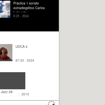
Práctica 1 sonido
extradiegético Carlos
Lahuerta
0:23 · 2014
UDCA 4
87:30 · 2024
 Jazz 28-
: · 2015