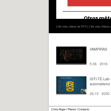
[ Ver más vídeos de RTV ]
[ Ver más Vídeos d
VAMPIRAS
5:36 · 2016
GITI-TE-Lab-
automatismo
26:15 · 2020
Cómo llegar
I
Planos
I
Contacto