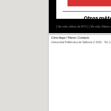
[ Ver más vídeos de RTV ]
[ Ver más Vídeos d
Cómo llegar
I
Planos
I
Contacto
Universitat Politècnica de València © 2020 · Tel. 