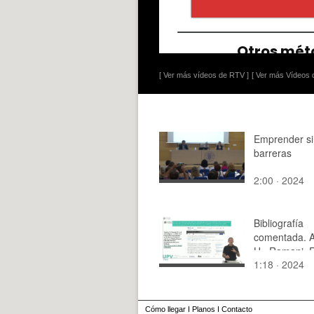
[ Ver más vídeos de RTV ]
[ Ver más Vídeos d
Emprender si
barreras
2:00 · 2024
Bibliografía
comentada. A
H., Ramani, R
1:18 · 2024
Alabduljader,
(2020). Best-
Recommendat
Producers, Ev
Cómo llegar
I
Planos
I
Contacto