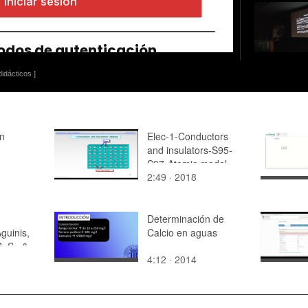
idácticos ]
n
Elec-1-Conductors
and insulators-S95-
S97-Atomic model
2:49 · 2018
Determinación de
guinis,
Calcio en aguas
. S., &
4:12 · 2014
 N.
Practice
ions for
aluators,