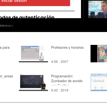
idácticos ]
a para
Profesores y horarios
4:56 · 2007
er_areas
Programación:
Zumbador de sonido
con Facilino
6:42 · 2019