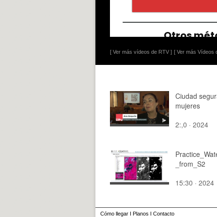
[ Ver más vídeos de RTV ]
[ Ver más Vídeos d
Ciudad segur
mujeres
2:,0 · 2024
Practice_Wat
_from_S2
15:30 · 2024
Cómo llegar
I
Planos
I
Contacto