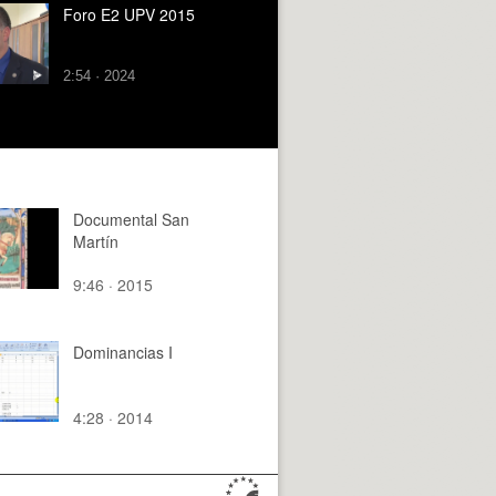
Foro E2 UPV 2015
2:54 · 2024
Documental San
Martín
9:46 · 2015
Dominancias I
4:28 · 2014