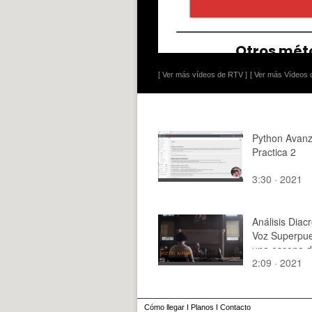
[ Ver más vídeos de RTV ]
[ Ver más Vídeos d
Python Avanz
Practica 2
3:30 · 2021
Análisis Diac
Voz Superpue
una escena 
2:09 · 2021
Watchmen
Cómo llegar
I
Planos
I
Contacto