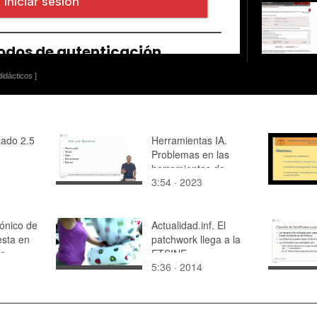
idácticos ]
ado 2.5
Herramientas IA.
Problemas en las
herramientas de
3:54 · 2023
generación de
imágenes
rónico de
Actualidad.inf. El
sta en
patchwork llega a la
de
ETSINF
5:36 · 2014