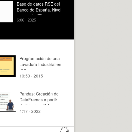
Base de datos RSE del
Banco de España. Nivel
avanzado (III)
6:06 · 2025
Programación de una
Lavadora Industrial en
BDF
10:59 · 2015
Pandas: Creación de
DataFrames a partir
de ficheros: Ficheros
4:17 · 2022
CSV