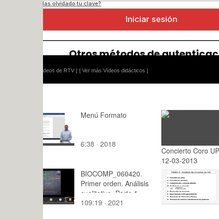
ídeos de RTV ]
[ Ver más Vídeos didácticos ]
Menú Formato
6:38 · 2018
Concierto Coro UPV
: · 2015
12-03-2013
BIOCOMP_060420.
Teoría de C
Primer orden. Análisis
3.4.2.e.- A
cualitativo. Parte 1.
mallas. Eje
109:19 · 2021
17:10 · 20