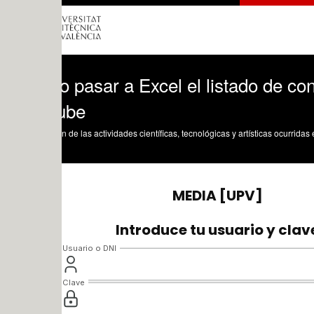
pasar a Excel el listado de contenido 
ube
n de las actividades científicas, tecnológicas y artísticas ocurridas en los tres cam