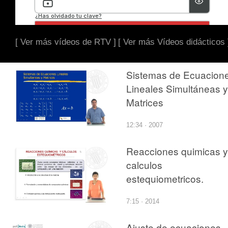
[ Ver más vídeos de RTV ]
[ Ver más Vídeos didácticos 
Sistemas de Ecuacion
Lineales Simultáneas y
Matrices
12:34 · 2007
Reacciones quimicas y
calculos
estequiometricos.
7:15 · 2014
Ajuste de ecuaciones