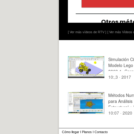
[ Ver más vídeos de RTV ]
[ Ver más Vídeos d
Simulación C
Modelo Lego 
8862-1 -Carg
10:,3 · 2017
de 19
Métodos Num
para Análisis
Estructural ¿
10:07 · 2020
2020 ¿ Clase
Tramo 08 de
Cómo llegar
I
Planos
I
Contacto