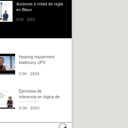
Acciones a mitad de regla
en Bison
9:03 · 2012
Hearing impairment
testimony UPV
2:06 · 2024
Ejercicios de
inferencia en lógica de
enunciados
9:06 · 2023