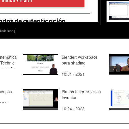
idácticos ]
inemática
Blender: workspace
Technic
para shading
ador- 01
10:51 · 2021
éricos
Planos Insertar vistas
Inventor
 MN ¿
10:24 · 2023
 04 ¿
 14