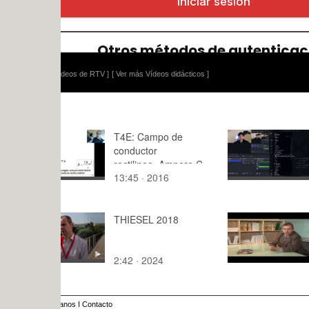
ídeos de RTV ]
[ Ver más Vídeos didácticos ]
T4E: Campo de
PRACTICA 
conductor
rectilineo_Ampere C
13:45 · 2016
6:18 · 202
THIESEL 2018
Aparición 
Alumnos en
2:42 · 2024
20:13 · 20
anos
I
Contacto