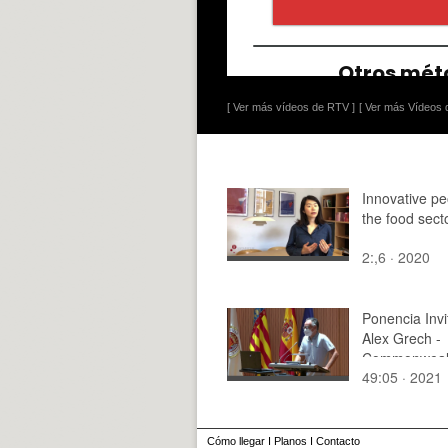
[ Ver más vídeos de RTV ]
[ Ver más Vídeos d
Innovative pe
the food sect
2:,6 · 2020
Ponencia Invi
Alex Grech -
Commonweal
49:05 · 2021
Centre for C
Learning (3C
Cómo llegar
I
Planos
I
Contacto