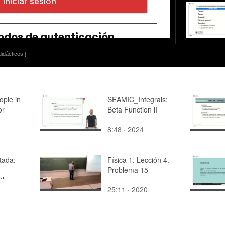
idácticos ]
ople in
SEAMIC_Integrals:
or
Beta Function lI
8:48 · 2024
tada:
Física 1. Lección 4.
Problema 15
th
25:11 · 2020
onnected
L)