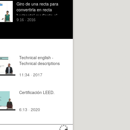
PLANO EMPLEANDO EL
Giro de una recta para
SISTEMA DIÉDRICO
convertirla en recta
horizontal mediante el
9:16 · 2016
sistema diédrico
Technical english -
Technical descriptions
11:34 · 2017
Certificación LEED.
6:13 · 2020