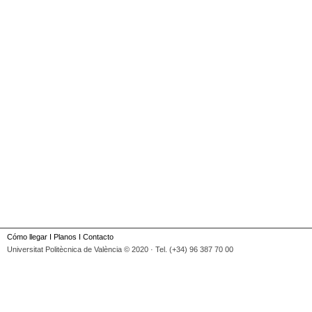
Cómo llegar
I
Planos
I
Contacto
Universitat Politècnica de València © 2020 · Tel. (+34) 96 387 70 00