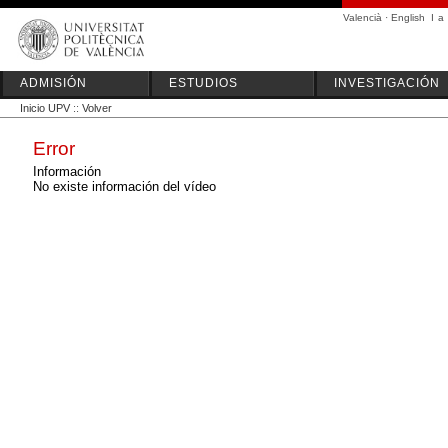
Valencià
·
English
I
a
ADMISIÓN
ESTUDIOS
INVESTIGACIÓN
Inicio UPV
::
Volver
Error
Información
No existe información del vídeo