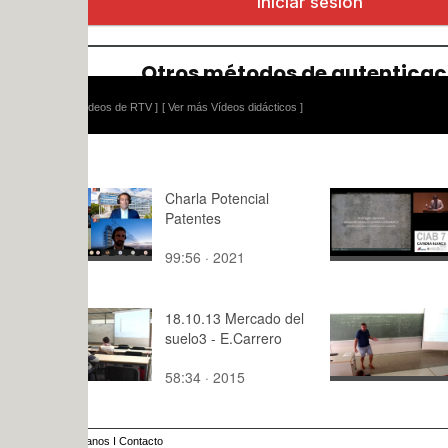
ídeos de RTV ]
[ Ver más Vídeos didácticos ]
Charla Potencial
CIAB7. A
Patentes
CAMPORE
99:56 · 2021
20:01 · 20
18.10.13 Mercado del
Matemática
suelo3 - E.Carrero
Ejemplo ¿Es
de una fun
58:34 · 2015
9:,0 · 2021
círculo?
anos
I
Contacto