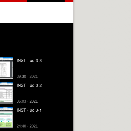
INST - ud 3-3
39:30 · 2021
INST - ud 3-2
36:03 · 2021
INST - ud 3-1
24:40 · 2021