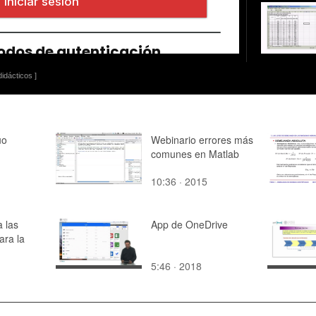
idácticos ]
uo
Webinario errores más
comunes en Matlab
10:36 · 2015
a las
App de OneDrive
ara la
5:46 · 2018