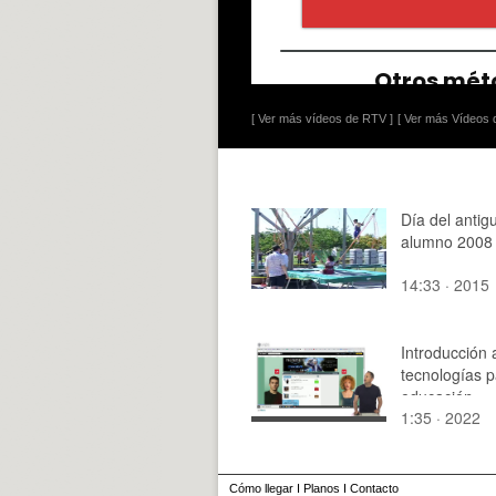
[ Ver más vídeos de RTV ]
[ Ver más Vídeos d
Día del antig
alumno 2008
14:33 · 2015
Introducción 
tecnologías p
educación.
1:35 · 2022
Cerebriti.com
Cómo llegar
I
Planos
I
Contacto