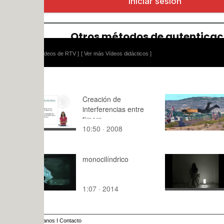
ídeos de RTV ]
[ Ver más Vídeos didácticos ]
Creación de
P.10 David
interferencias entre
timers
10:50 · 2008
1:30 · 201
monocilíndrico
practica03_
1:07 · 2014
2:58 · 201
anos
I
Contacto